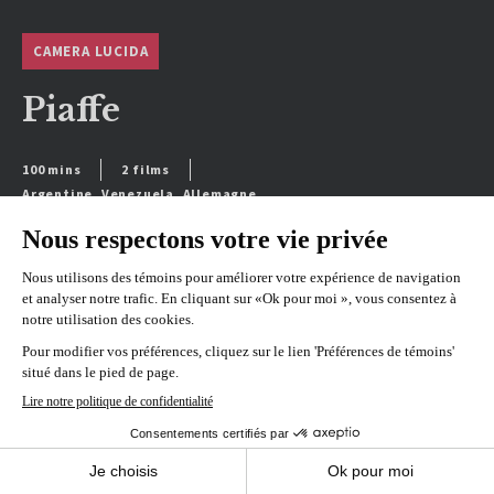
CAMERA LUCIDA
Piaffe
100 mins
2 films
Argentine, Venezuela, Allemagne
VOIR L'HORAIRE