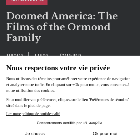
Doomed America: The
Films of the Ormond
Family
110 mins
1 films
États-Unis
VOIR L'HORAIRE