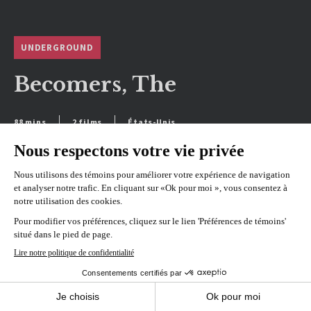
UNDERGROUND
Becomers, The
88 mins
2 films
États-Unis
VOIR L'HORAIRE