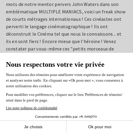
mots de notre mentor pervers John Waters dans son
emblématique MULTIPLE MANIACS, voici un freak show
de courts métrages internationaux ! Ces cinéastes ont
perverti le langage cinématographique ! Ils ont
déconstruit le Cinéma tel que nous le connaissons... et
ils en sont fiers ! Encore mieux que l'héroïne ! Venez
constater par vous-même ces "petits morceaux de
crasse" ! Notre défilé anarchique de mutants du cinéma
comprendra trois blocs démentiels, chacun avec ses
propres obsessions thématiques, qui vous feront vous
exclamer « Je les aime tous tellement que je pourrais en
chier
! ».