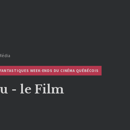
Média
 FANTASTIQUES WEEK-ENDS DU CINÉMA QUÉBÉCOIS
u - le Film