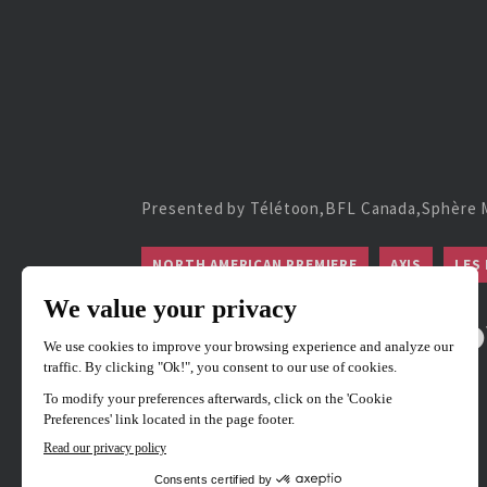
Presented by Télétoon,BFL Canada,Sphère 
NORTH AMERICAN PREMIERE
AXIS
LES
Toupie et Bino